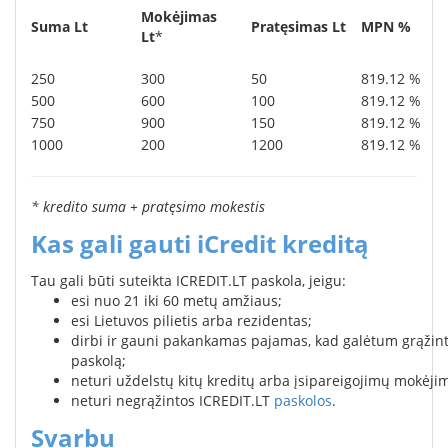
Mokėjimas
Suma Lt
Pratęsimas Lt
MPN %
Lt
*
250
300
50
819.12 %
500
600
100
819.12 %
750
900
150
819.12 %
1000
200
1200
819.12 %
* kredito suma + pratęsimo mokestis
Kas gali gauti iCredit kreditą
Tau gali būti suteikta ICREDIT.LT paskola, jeigu:
esi nuo 21 iki 60 metų amžiaus;
esi Lietuvos pilietis arba rezidentas;
dirbi ir gauni pakankamas pajamas, kad galėtum grąžint
paskolą;
neturi uždelstų kitų kreditų arba įsipareigojimų mokėji
neturi negrąžintos ICREDIT.LT
paskolos
.
Svarbu