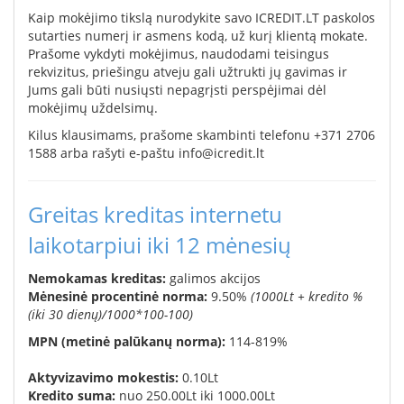
Kaip mokėjimo tikslą nurodykite savo ICREDIT.LT paskolos
sutarties numerį ir asmens kodą, už kurį klientą mokate.
Prašome vykdyti mokėjimus, naudodami teisingus
rekvizitus, priešingu atveju gali užtrukti jų gavimas ir
Jums gali būti nusiųsti nepagrįsti perspėjimai dėl
mokėjimų uždelsimų.
Kilus klausimams, prašome skambinti telefonu +371 2706
1588 arba rašyti e-paštu info@icredit.lt
Greitas kreditas internetu
laikotarpiui iki 12 mėnesių
Nemokamas kreditas:
galimos akcijos
Mėnesinė procentinė norma:
9.50
%
(
1000Lt + kredito %
(iki 30 dienų)/1000*100-100
)
MPN (metinė palūkanų norma):
114-819%
A
ktyvizavimo mokestis:
0.10Lt
K
redito suma:
nuo
250.00Lt
iki
1000.00Lt