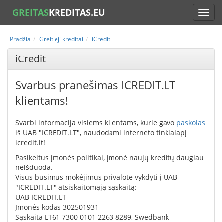
GREITAS
KREDITAS.EU
Pradžia
Greitieji kreditai
iCredit
iCredit
Svarbus pranešimas ICREDIT.LT
klientams!
Svarbi informacija visiems klientams, kurie gavo
paskolas
iš UAB "ICREDIT.LT", naudodami interneto tinklalapį
icredit.lt!
Pasikeitus įmonės politikai, įmonė naujų kreditų daugiau
neišduoda.
Visus būsimus mokėjimus privalote vykdyti į UAB
"ICREDIT.LT" atsiskaitomąją sąskaitą:
UAB ICREDIT.LT
Įmonės kodas 302501931
Sąskaita LT61 7300 0101 2263 8289, Swedbank