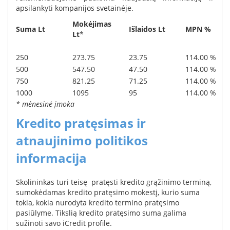
apsilankyti kompanijos svetainėje.
Mokėjimas
Suma Lt
Išlaidos Lt
MPN %
Lt
*
250
273.75
23.75
114.00 %
500
547.50
47.50
114.00 %
750
821.25
71.25
114.00 %
1000
1095
95
114.00 %
* mėnesinė įmoka
Kredito pratęsimas ir
atnaujinimo politikos
informacija
Skolininkas turi teisę pratęsti kredito grąžinimo terminą,
sumokėdamas kredito pratęsimo mokestį, kurio suma
tokia, kokia nurodyta kredito termino pratęsimo
pasiūlyme. Tikslią kredito pratęsimo suma galima
sužinoti savo iCredit profile.