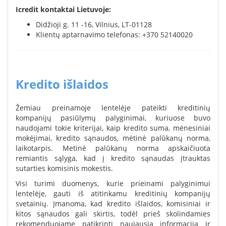
Icredit kontaktai Lietuvoje:
Didžioji g. 11 -16, Vilnius, LT-01128
Klientų aptarnavimo telefonas: +370 52140020
Kredito išlaidos
Žemiau preinamoje lentelėje pateikti kreditinių
kompanijų pasiūlymų palyginimai, kuriuose buvo
naudojami tokie kriterijai, kaip kredito suma, mėnesiniai
mokėjimai, kredito sąnaudos, mėtinė palūkanų norma,
laikotarpis. Metinė palūkanų norma apskaičiuota
remiantis sąlyga, kad į kredito sąnaudas įtrauktas
sutarties komisinis mokestis.
Visi turimi duomenys, kurie prieinami palyginimui
lentelėje, gauti iš atitinkamu kreditinių kompanijų
svetainių. Įmanoma, kad kredito išlaidos, komisiniai ir
kitos sąnaudos gali skirtis, todėl prieš skolindamies
rekomenduojame patikrinti naujausią informaciją ir