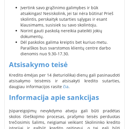
Įvertink savo grąžinimo galimybes ir būk
atsakingas! Nesiskolink, jei tai nėra būtina! Prieš
skolintis, perskaityk sutarties sąlygas ir esant
klausimams, susisiek su savo skolintoju.
Norint gauti paskolą nereikia pateikti jokių
dokumentų.
Dėl paskolos galima kreiptis bet kuriuo metu.
Paraiškos bus svarstomos klientų centre darbo
dienomis nuo 9.30-17.30.
Atsisakymo teisė
Kredito ėmėjas per 14 (keturiolika) dienų gali pasinaudoti
atsisakymo teisėmis ir atsisakyti kredito sutarties,
daugiau informacijos rasite
čia
.
Informacija apie sankcijas
Įsipareigojimų nevykdymo atveju gali būti pradėtas
skolos išieškojimo procesas, prašymo teisės perduotas
trečiosimis šalims, neigiamai veikiant Skolininko kredito
istorijai ir galbūt kredito reitingui, o tai gali būti