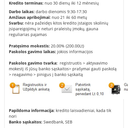
K
redito terminas:
nuo 30 dienų iki 12 mėnesių
Darbo laikas:
darbo dienomis 9:30-17:30
Amžiaus apribojimai:
nuo
21
iki 60 metų
Svarbu:
nėra pažeidęs kitos kredito įstaigos skolinių
įsipareigojimų ir neturi praleistų įmokų,
gauna
reguliarias pajamas
Pratęsimo mokestis
:
20.00
%
(
200.00Lt
)
Paskolos gavimo laikas:
jokios informacijos
Paskolos gavimo tvarka:
registruotis
>
aktyvavimo
mokestį
iš
jūsų banko sąskaitos
>
prašymai gauti paskolą
>
reagavimo
>
pinigus
į
banko sąskaitą
Papildoma informacija:
kredito laisvadieniai, kada tik
nori
Banko sąskaitos:
Swedbank
,
SEB