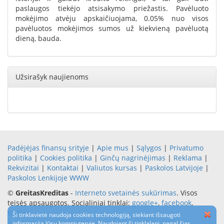
paslaugos tiekėjo atsisakymo priežastis. Pavėluoto
mokėjimo atvėju apskaičiuojama, 0.05% nuo visos
pavėluotos mokėjimos sumos už kiekvieną pavėluotą
dieną, bauda.
Užsirašyk naujienoms
Padėjėjas finansų srityje
|
Apie mus
|
Sąlygos
|
Privatumo
politika
|
Cookies politika
|
Ginčų nagrinėjimas
|
Reklama
|
Rekvizitai
|
Kontaktai
|
Valiutos kursas
|
Paskolos Latvijoje
|
Paskolos Lenkijoje
WWW
©
GreitasKreditas
-
Interneto svetainės sukūrimas
. Visos
teisės apsaugotos. Socialiniai tinklai:
google+
,
facebook
,
twitter
Ši tinklavietė naudoja cookies technologiją, siekiant išsaugoti
informaciją Jūsų kompiuteryje. Naudojant šį tinklalapį, pagal šias