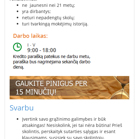
ne jaunesni nei 21 metų;
yra dirbantys;
neturi nepadengtų skolų;
turi tvarkingą mokėjimų istoriją.
Svarbu
Įvertink savo grąžinimo galimybes ir būk
atsakingas! Nesiskolink, jei tai nėra būtina! Prieš
skolintis, perskaityk sutarties sąlygas ir esant
klausimams, susisiek su savo skolintoju.