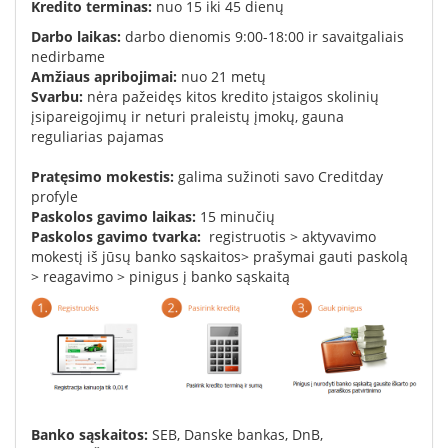
K
redito terminas:
nuo
15
iki 45 dienų
Darbo laikas:
darbo dienomis 9:00-18:00 ir savaitgaliais
nedirbame
Amžiaus apribojimai:
nuo 21 metų
Svarbu:
nėra pažeidęs kitos kredito įstaigos skolinių
įsipareigojimų ir neturi praleistų įmokų,
gauna
reguliarias pajamas
Pratęsimo mokestis
:
galima sužinoti savo Creditday
profyle
Paskolos
gavimo
laikas
:
15 minučių
Paskolos gavimo tvarka:
registruotis
>
aktyvavimo
mokestį
iš
jūsų banko sąskaitos
>
prašymai gauti paskolą
>
reagavimo
>
pinigus
į
banko sąskaitą
Banko sąskaitos:
SEB,
Danske
bankas,
DnB,