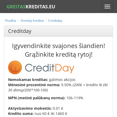
GREITAS
KREDITAS.EU
Pradžia
Greitieji kreditai
Creditday
Creditday
Igyvendinkite svajones šiandien!
Grąžinkite kreditą rytoj!
Nemokamas kreditas:
galimos akcijos
Mėnesinė procentinė norma:
9.50
%
(2
00€ + kredito % (iki
30 dienų)/200*100-100
)
MPN (metinė palūkanų norma):
106-119%
A
ktyvizavimo mokestis:
0.01 €
K
redito suma:
nuo 60 €
iki
1460 €