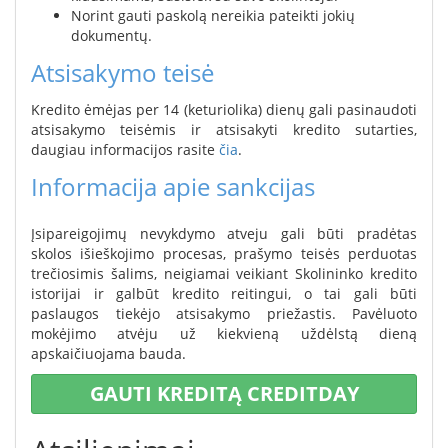
Norint gauti paskolą nereikia pateikti jokių
dokumentų.
Atsisakymo teisė
Kredito ėmėjas per 14 (keturiolika) dienų gali pasinaudoti
atsisakymo teisėmis ir atsisakyti kredito sutarties,
daugiau informacijos rasite
čia
.
Informacija apie sankcijas
Įsipareigojimų nevykdymo atveju gali būti pradėtas
skolos išieškojimo procesas, prašymo teisės perduotas
trečiosimis šalims, neigiamai veikiant Skolininko kredito
istorijai ir galbūt kredito reitingui, o tai gali būti
paslaugos tiekėjo atsisakymo priežastis. Pavėluoto
mokėjimo atvėju už kiekvieną uždėlstą dieną
apskaičiuojama bauda.
GAUTI KREDITĄ CREDITDAY