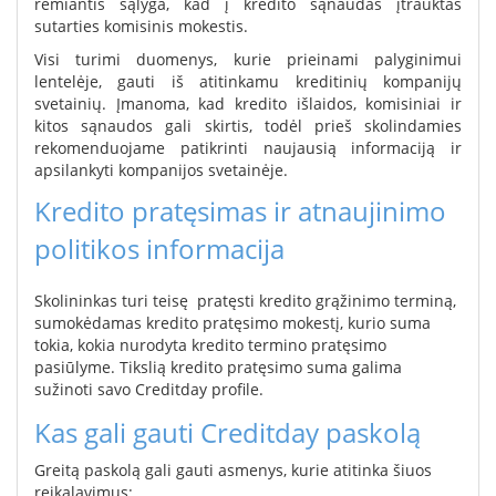
remiantis sąlyga, kad į kredito sąnaudas įtrauktas
sutarties komisinis mokestis.
Visi turimi duomenys, kurie prieinami palyginimui
lentelėje, gauti iš atitinkamu kreditinių kompanijų
svetainių. Įmanoma, kad kredito išlaidos, komisiniai ir
kitos sąnaudos gali skirtis, todėl prieš skolindamies
rekomenduojame patikrinti naujausią informaciją ir
apsilankyti kompanijos svetainėje.
Kredito pratęsimas ir atnaujinimo
politikos informacija
Skolininkas turi teisę pratęsti kredito grąžinimo terminą,
sumokėdamas kredito pratęsimo mokestį, kurio suma
tokia, kokia nurodyta kredito termino pratęsimo
pasiūlyme. Tikslią kredito pratęsimo suma galima
sužinoti savo Creditday profile.
Kas gali gauti Creditday paskolą
Greitą paskolą gali gauti asmenys, kurie atitinka šiuos
reikalavimus: