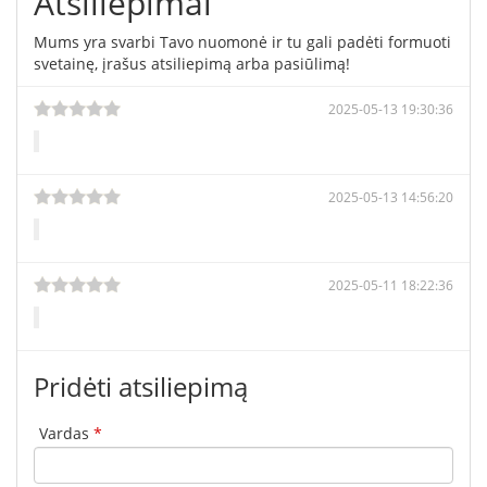
Atsiliepimai
Mums yra svarbi Tavo nuomonė ir tu gali padėti formuoti
svetainę, įrašus atsiliepimą arba pasiūlimą!
2025-05-13 19:30:36
2025-05-13 14:56:20
2025-05-11 18:22:36
Pridėti atsiliepimą
Vardas
*