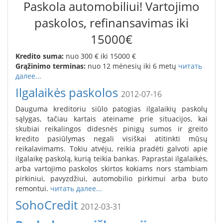
Paskola automobiliui! Vartojimo
paskolos, refinansavimas iki
15000€
K
redito suma:
nuo 300 € iki 15000 €
Grąžinimo terminas:
nuo 12 mėnesių iki 6 metų
читать
далее...
Ilgalaikės paskolos
2012-07-16
Dauguma kreditoriu siūlo patogias ilgalaikių paskolų
sąlygas, tačiau kartais ateiname prie situacijos, kai
skubiai reikalingos didesnės pinigų sumos ir greito
kredito pasiūlymas negali visiškai atitinkti mūsų
reikalavimams. Tokiu atvėju, reikia pradėti galvoti apie
ilgalaikę paskolą, kurią teikia bankas. Paprastai ilgalaikės,
arba vartojimo paskolos skirtos kokiams nors stambiam
pirkiniui, pavyzdžiui, automobilio pirkimui arba buto
remontui.
читать далее...
SohoCredit
2012-03-31