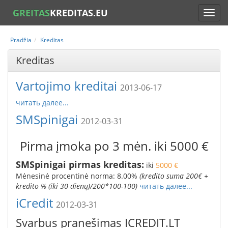
GREITAS
KREDITAS.EU
Pradžia
Kreditas
Kreditas
Vartojimo kreditai
2013-06-17
читать далее...
SMSpinigai
2012-03-31
Pirma įmoka po 3 mėn. iki 5000 €
SMSpinigai pirmas kreditas:
iki
50
00 €
Mėnesinė procentinė norma:
8.00
%
(
kredito suma 200€ +
kredito % (iki 30 dienų)/200*100-100
)
читать далее...
iCredit
2012-03-31
Svarbus pranešimas ICREDIT.LT