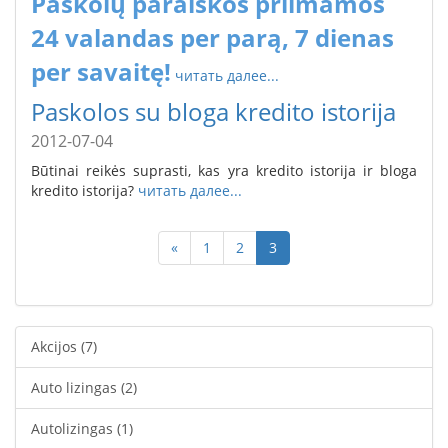
Paskolų paraiškos priimamos
24 valandas per parą, 7 dienas
per savaitę
!
читать далее...
Paskolos su bloga kredito istorija
2012-07-04
Būtinai reikės suprasti, kas yra kredito istorija ir bloga
kredito istorija?
читать далее...
«
1
2
3
Akcijos
(7)
Auto lizingas
(2)
Autolizingas
(1)