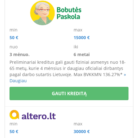
min
max
50 €
15000 €
nuo
iki
3 mėnuo.
6 metai
Preliminariai kreditus gali gauti fiziniai asmenys
nuo 18-
65 metų
, kurie 4 mėnsius ir daugiau oficialiai dirbantys
pagal darbo sutartis Lietuvoje. M
ax BVKKMN 136.27%*
»
Daugiau
GAUTI KREDITĄ
min
max
50 €
30000 €