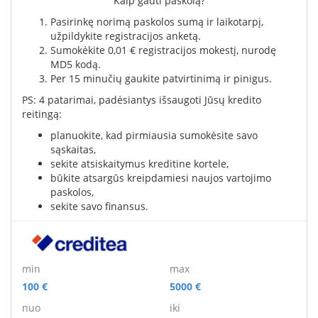
Kaip gauti paskolą?
Pasirinkę norimą paskolos sumą ir laikotarpį,
užpildykite registracijos anketą.
Sumokėkite 0,01 € registracijos mokestį, nurodę
MD5 kodą.
Per 15 minučių gaukite patvirtinimą ir pinigus.
PS: 4 patarimai, padėsiantys išsaugoti Jūsų kredito
reitingą:
planuokite, kad pirmiausia sumokėsite savo
sąskaitas,
sekite atsiskaitymus kreditine kortele,
būkite atsargūs kreipdamiesi naujos vartojimo
paskolos,
sekite savo finansus.
min
max
100 €
5000 €
nuo
iki