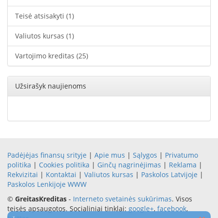
Teisė atsisakyti
(1)
Valiutos kursas
(1)
Vartojimo kreditas
(25)
Užsirašyk naujienoms
Padėjėjas finansų srityje
|
Apie mus
|
Sąlygos
|
Privatumo
politika
|
Cookies politika
|
Ginčų nagrinėjimas
|
Reklama
|
Rekvizitai
|
Kontaktai
|
Valiutos kursas
|
Paskolos Latvijoje
|
Paskolos Lenkijoje
WWW
©
GreitasKreditas
-
Interneto svetainės sukūrimas
. Visos
teisės apsaugotos. Socialiniai tinklai:
google+
,
facebook
,