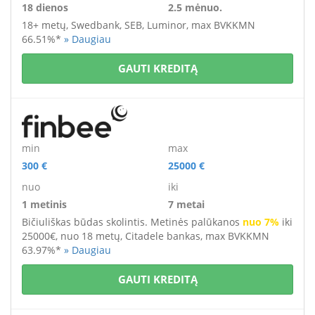
18 dienos
2.5 mėnuo.
18+ metų,
Swedbank, SEB, Luminor, max BVKKMN
66.51%*
» Daugiau
GAUTI KREDITĄ
min
max
300 €
25000 €
nuo
iki
1 metinis
7 metai
Bičiuliškas būdas skolintis. Metinės palūkanos
nuo 7%
iki
25000€, nuo 18 metų, Citadele bankas, max BVKKMN
63.97%*
» Daugiau
GAUTI KREDITĄ