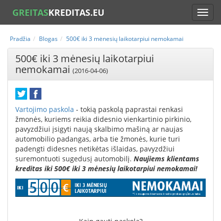
GREITAS
KREDITAS.EU
Pradžia
Blogas
500€ iki 3 mėnesių laikotarpiui nemokamai
500€ iki 3 mėnesių laikotarpiui
nemokamai
(2016-04-06)
Vartojimo paskola
- tokią paskolą paprastai renkasi
žmonės, kuriems reikia didesnio vienkartinio pirkinio,
pavyzdžiui įsigyti naują skalbimo mašiną ar naujas
automobilio padangas, arba tie žmonės, kurie turi
padengti didesnes netikėtas išlaidas, pavyzdžiui
suremontuoti sugedusį automobilį.
Naujiems klientams
kreditas iki 500€ iki 3 mėnesių laikotarpiui nemokamai!