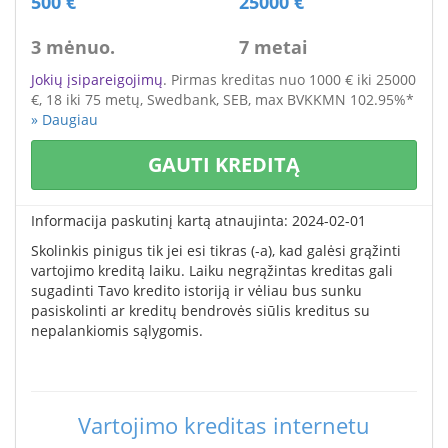
500 €
25000 €
3 mėnuo.
7 metai
Jokių įsipareigojimų
. Pirmas kreditas nuo 1000 € iki 25000
€
, 18 iki 75 metų,
Swedbank, SEB,
max BVKKMN 102.95%*
» Daugiau
GAUTI KREDITĄ
Informacija paskutinį kartą atnaujinta: 2024-02-01
Skolinkis pinigus tik jei esi tikras (-a), kad galėsi grąžinti
vartojimo kreditą laiku. Laiku negrąžintas kreditas gali
sugadinti Tavo kredito istoriją ir vėliau bus sunku
pasiskolinti ar kreditų bendrovės siūlis kreditus su
nepalankiomis sąlygomis.
Vartojimo kreditas internetu