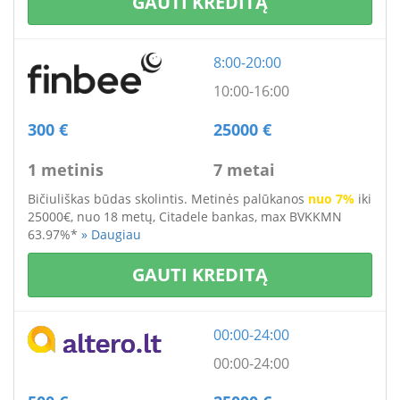
GAUTI KREDITĄ
8:00-20:00
10:00-16:00
300 €
25000 €
1 metinis
7 metai
Bičiuliškas būdas skolintis. Metinės palūkanos
nuo 7%
iki
25000€, nuo 18 metų, Citadele bankas, max BVKKMN
63.97%*
» Daugiau
GAUTI KREDITĄ
00:00-24:00
00:00-24:00