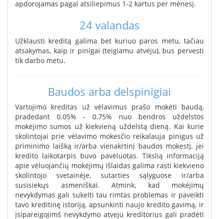
apdorojamas pagal atsiliepimus 1-2 kartus per mėnesį.
24 valandas
Užklausti kreditą galima bet kuriuo paros metu, tačiau
atsakymas, kaip ir pinigai (teigiamu atvėju), bus pervesti
tik darbo metu.
Baudos arba delspinigiai
Vartojimo kreditas už vėlavimus prašo mokėti baudą,
pradedant 0.05% - 0.75% nuo bendros uždelstos
mokėjimo sumos už kiekvieną uždelstą dieną. Kai kurie
skolintojai prie vėlavimo mokesčio reikalauja pinigus už
priminimo laišką ir/arba vienakrtinį baudos mokestį, jei
kredito laikotarpis buvo pavėluotas. Tikslią informaciją
apie vėluojančių mokėjimų išlaidas galima rasti kiekvieno
skolintojo svetainėje, sutarties sąlyguose ir/arba
susisiekųs asmeniškai. Atmink, kad mokėjimų
nevykdymas gali sukelti tau rimtas problemas ir paveikti
tavo kreditinę istoriją, apsunkinti naujo kredito gavimą, ir
įsipareigojimš nevykdymo atveju kreditorius gali pradėti