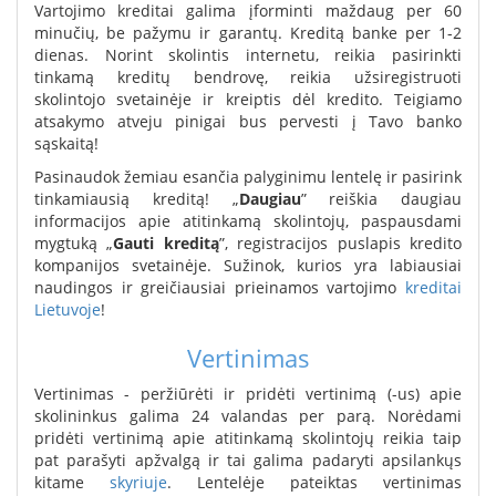
Vartojimo kreditai galima įforminti maždaug per 60
minučių, be pažymu ir garantų. Kreditą banke per 1-2
dienas. Norint skolintis internetu, reikia pasirinkti
tinkamą kreditų bendrovę, reikia užsiregistruoti
skolintojo svetainėje ir kreiptis dėl kredito. Teigiamo
atsakymo atveju pinigai bus pervesti į Tavo banko
sąskaitą!
Pasinaudok žemiau esančia palyginimu lentelę ir pasirink
tinkamiausią kreditą! „
Daugiau
” reiškia daugiau
informacijos apie atitinkamą skolintojų, paspausdami
mygtuką „
Gauti kreditą
”, registracijos puslapis kredito
kompanijos svetainėje. Sužinok, kurios yra labiausiai
naudingos ir greičiausiai prieinamos vartojimo
kreditai
Lietuvoje
!
Vertinimas
Vertinimas - peržiūrėti ir pridėti vertinimą (-us) apie
skolininkus galima 24 valandas per parą. Norėdami
pridėti vertinimą apie atitinkamą skolintojų reikia taip
pat parašyti apžvalgą ir tai galima padaryti apsilankųs
kitame
skyriuje
. Lentelėje pateiktas vertinimas