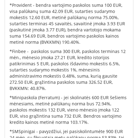
*Provident - bendra vartojimo paskolos suma 100 EUR,
visa palūkanų suma 42.09 EUR, sutarties sudarymo
mokestis 12.60 EUR, metinė palūkanų norma 75.00%,
sutarties terminas 45 savaitės, savaitinė įmoka 3.93 EUR
(paskutinė įmoka 3.77 EUR), bendra vartotojo mokama
suma 154.69 EUR, bendros vartojimo paskolos kainos
metinė norma (BVKKMN) 190.40%.
*Finbee - paskolos suma 300 EUR, paskolos terminas 12
mėn., mėnesio įmoka 27.21 EUR, kredito istorijos
patikrinimas 5 EUR, paskolos išdavimo mokestis 6.5%,
sutarties sudarymo mokestis 1%, mėnesinis
administravimo mokestis 0.48%, suma, kurią gausite
272.50 EUR, grąžintina paskolos suma 326.52 EUR,
BVKKMN: 40.87%.
*Minipaskola (Ferratum) - jei skolinatės 600 EUR šešiems
mėnesiams, metinė palūkanų norma bus 72.94%,
paskolos mokestis 132 EUR, vieno mėnesio įmoka 122
EUR, viso grąžintina suma 732 EUR. Bendros vartojimo
kredito kainos metinė norma 103.17%.
*SMSpinigai - pavyzdžiui, jei pasiskolintumėte 900 EUR
24 mėn. su fiksuotąja metų palūkanų norma 53.83%, tai