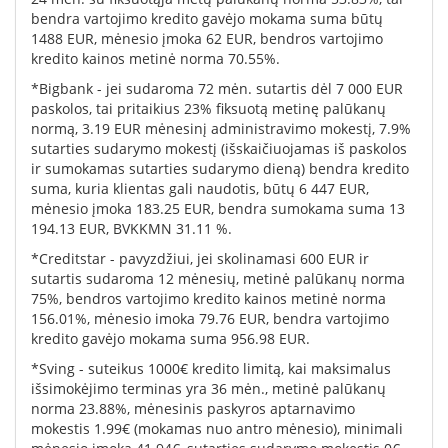
bendra vartojimo kredito gavėjo mokama suma būtų
1488 EUR, mėnesio įmoka 62 EUR, bendros vartojimo
kredito kainos metinė norma 70.55%.
*Bigbank - jei sudaroma 72 mėn. sutartis dėl 7 000 EUR
paskolos, tai pritaikius 23% fiksuotą metinę palūkanų
normą, 3.19 EUR mėnesinį administravimo mokestį, 7.9%
sutarties sudarymo mokestį (išskaičiuojamas iš paskolos
ir sumokamas sutarties sudarymo dieną) bendra kredito
suma, kuria klientas gali naudotis, būtų 6 447 EUR,
mėnesio įmoka 183.25 EUR, bendra sumokama suma 13
194.13 EUR, BVKKMN 31.11 %.
*Creditstar - pavyzdžiui, jei skolinamasi 600 EUR ir
sutartis sudaroma 12 mėnesių, metinė palūkanų norma
75%, bendros vartojimo kredito kainos metinė norma
156.01%, mėnesio imoka 79.76 EUR, bendra vartojimo
kredito gavėjo mokama suma 956.98 EUR.
*Sving - suteikus 1000€ kredito limitą, kai maksimalus
išsimokėjimo terminas yra 36 mėn., metinė palūkanų
norma 23.88%, mėnesinis paskyros aptarnavimo
mokestis 1.99€ (mokamas nuo antro mėnesio), minimali