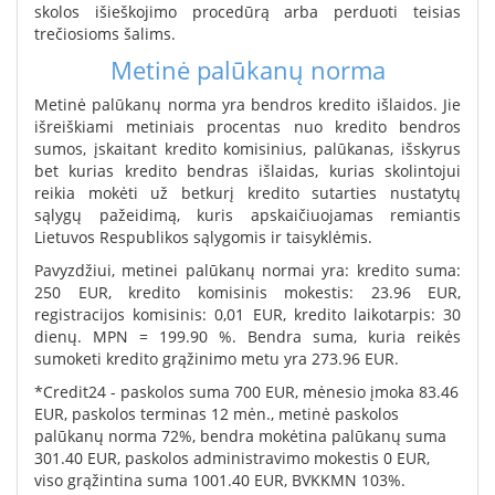
skolos išieškojimo procedūrą arba perduoti teisias
trečiosioms šalims.
Metinė palūkanų norma
Metinė palūkanų norma yra bendros kredito išlaidos. Jie
išreiškiami metiniais procentas nuo kredito bendros
sumos, įskaitant kredito komisinius, palūkanas, išskyrus
bet kurias kredito bendras išlaidas, kurias skolintojui
reikia mokėti už betkurį kredito sutarties nustatytų
sąlygų pažeidimą, kuris apskaičiuojamas remiantis
Lietuvos Respublikos sąlygomis ir taisyklėmis.
Pavyzdžiui, metinei palūkanų normai yra: kredito suma:
250 EUR, kredito komisinis mokestis: 23.96 EUR,
registracijos komisinis: 0,01 EUR, kredito laikotarpis: 30
dienų. MPN = 199.90 %. Bendra suma, kuria reikės
sumoketi kredito grąžinimo metu yra 273.96 EUR.
*Credit24 - paskolos suma 700 EUR, mėnesio įmoka 83.46
EUR, paskolos terminas 12 mėn., metinė paskolos
palūkanų norma 72%, bendra mokėtina palūkanų suma
301.40 EUR, paskolos administravimo mokestis 0 EUR,
viso grąžintina suma 1001.40 EUR, BVKKMN 103%.