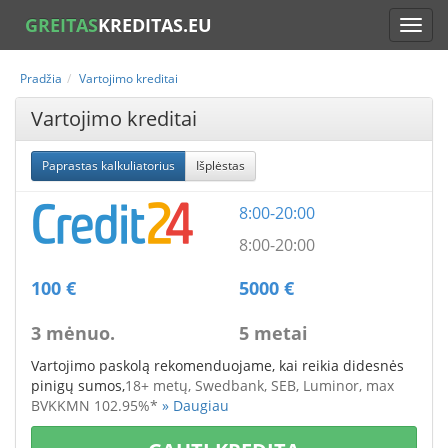
GREITAS
KREDITAS.EU
Pradžia
Vartojimo kreditai
Vartojimo kreditai
Paprastas kalkuliatorius
Išplėstas
8:00-20:00
8:00-20:00
100 €
5000 €
3 mėnuo.
5 metai
Vartojimo paskolą rekomenduojame, kai reikia didesnės
pinigų sumos,
18+ metų,
Swedbank, SEB, Luminor, max
BVKKMN 102.95%*
» Daugiau