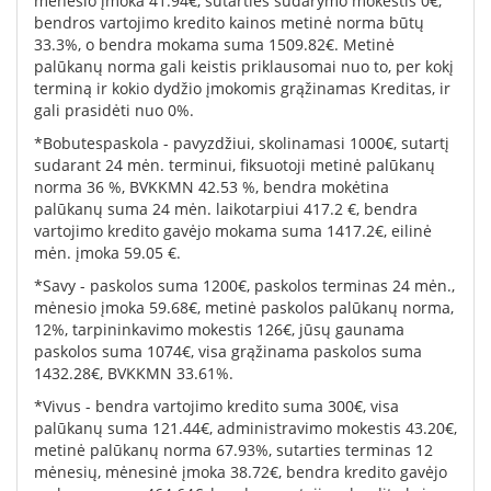
mėnesio įmoka 41.94€, sutarties sudarymo mokestis 0€,
bendros vartojimo kredito kainos metinė norma būtų
33.3%, o bendra mokama suma 1509.82€. Metinė
palūkanų norma gali keistis priklausomai nuo to, per kokį
terminą ir kokio dydžio įmokomis grąžinamas Kreditas, ir
gali prasidėti nuo 0%.
*Bobutespaskola - pavyzdžiui, skolinamasi 1000€, sutartį
sudarant 24 mėn. terminui, fiksuotoji metinė palūkanų
norma 36 %, BVKKMN 42.53 %, bendra mokėtina
palūkanų suma 24 mėn. laikotarpiui 417.2 €, bendra
vartojimo kredito gavėjo mokama suma 1417.2€, eilinė
mėn. įmoka 59.05 €.
*Savy - paskolos suma 1200€, paskolos terminas 24 mėn.,
mėnesio įmoka 59.68€, metinė paskolos palūkanų norma,
12%, tarpininkavimo mokestis 126€, jūsų gaunama
paskolos suma 1074€, visa grąžinama paskolos suma
1432.28€, BVKKMN 33.61%.
*Vivus - bendra vartojimo kredito suma 300€, visa
palūkanų suma 121.44€, administravimo mokestis 43.20€,
metinė palūkanų norma 67.93%, sutarties terminas 12
mėnesių, mėnesinė įmoka 38.72€, bendra kredito gavėjo