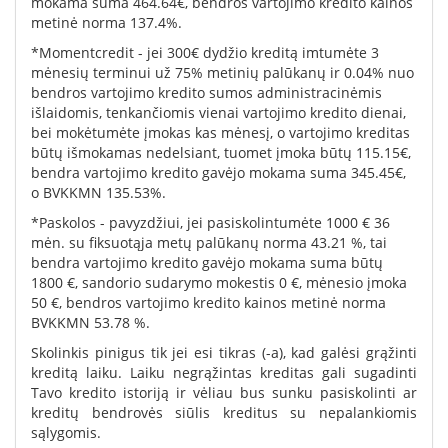
mokama suma 464.64€, bendros vartojimo kredito kainos
metinė norma 137.4%.
*Momentcredit - jei 300€ dydžio kreditą imtumėte 3
mėnesių terminui už 75% metinių palūkanų ir 0.04% nuo
bendros vartojimo kredito sumos administracinėmis
išlaidomis, tenkančiomis vienai vartojimo kredito dienai,
bei mokėtumėte įmokas kas mėnesį, o vartojimo kreditas
būtų išmokamas nedelsiant, tuomet įmoka būtų 115.15€,
bendra vartojimo kredito gavėjo mokama suma 345.45€,
o BVKKMN 135.53%.
*Paskolos - pavyzdžiui, jei pasiskolintumėte 1000 € 36
mėn. su fiksuotąja metų palūkanų norma 43.21 %, tai
bendra vartojimo kredito gavėjo mokama suma būtų
1800 €, sandorio sudarymo mokestis 0 €, mėnesio įmoka
50 €, bendros vartojimo kredito kainos metinė norma
BVKKMN 53.78 %.
Skolinkis pinigus tik jei esi tikras (-a), kad galėsi grąžinti
kreditą laiku. Laiku negrąžintas kreditas gali sugadinti
Tavo kredito istoriją ir vėliau bus sunku pasiskolinti ar
kreditų bendrovės siūlis kreditus su nepalankiomis
sąlygomis.